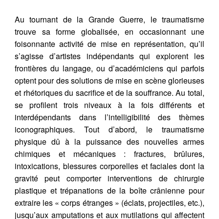
(actes n°5).
Récupération de l'adresse e-mail
https://doi.org/10.34745/numerev_1446
Au tournant de la Grande Guerre, le traumatisme
trouve sa forme globalisée, en occasionnant une
foisonnante activité de mise en représentation, qu’il
Copier dans votre presse-papier
s’agisse d’artistes indépendants qui explorent les
frontières du langage, ou d’académiciens qui parfois
optent pour des solutions de mise en scène glorieuses
et rhétoriques du sacrifice et de la souffrance. Au total,
se profilent trois niveaux à la fois différents et
interdépendants dans l’intelligibilité des thèmes
iconographiques. Tout d’abord, le traumatisme
physique dû à la puissance des nouvelles armes
chimiques et mécaniques : fractures, brûlures,
intoxications, blessures corporelles et faciales dont la
gravité peut comporter interventions de chirurgie
plastique et trépanations de la boîte crânienne pour
extraire les « corps étranges » (éclats, projectiles, etc.),
jusqu’aux amputations et aux mutilations qui affectent