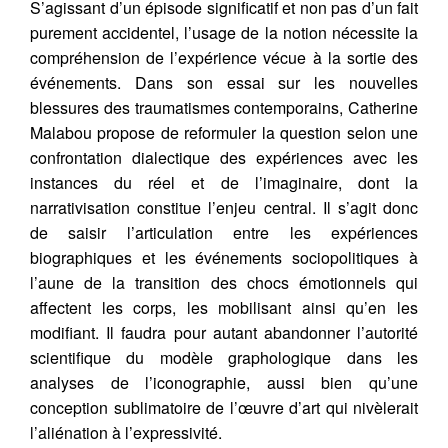
S’agissant d’un épisode significatif et non pas d’un fait
purement accidentel, l’usage de la notion nécessite la
compréhension de l’expérience vécue à la sortie des
événements. Dans son essai sur les nouvelles
blessures des traumatismes contemporains, Catherine
Malabou propose de reformuler la question selon une
confrontation dialectique des expériences avec les
instances du réel et de l’imaginaire, dont la
narrativisation constitue l’enjeu central. Il s’agit donc
de saisir l’articulation entre les expériences
biographiques et les événements sociopolitiques à
l’aune de la transition des chocs émotionnels qui
affectent les corps, les mobilisant ainsi qu’en les
Citer cet article
modifiant. Il faudra pour autant abandonner l’autorité
Fermer
scientifique du modèle graphologique dans les
analyses de l’iconographie, aussi bien qu’une
FALCERI, M. (2018) Arts visuels et
conception sublimatoire de l’œuvre d’art qui nivèlerait
traumatisme dans la Grande Guerre :
Contacter
Fermer
l’aliénation à l’expressivité.
témoigner la vulnérabilité.
Doctorales 58
,